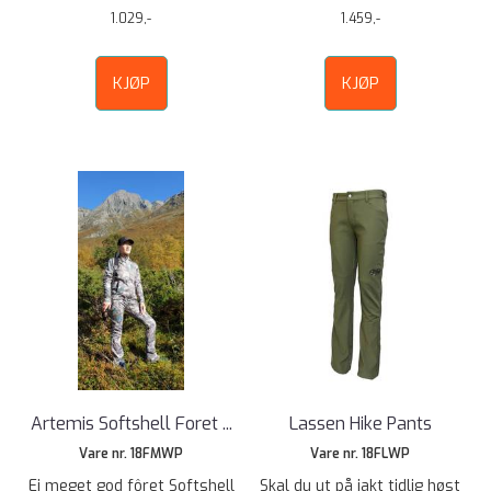
1.029,-
1.459,-
KJØP
KJØP
Artemis Softshell Foret ...
Lassen Hike Pants
Vare nr. 18FMWP
Vare nr. 18FLWP
Ei meget god fôret Softshell
Skal du ut på jakt tidlig høst