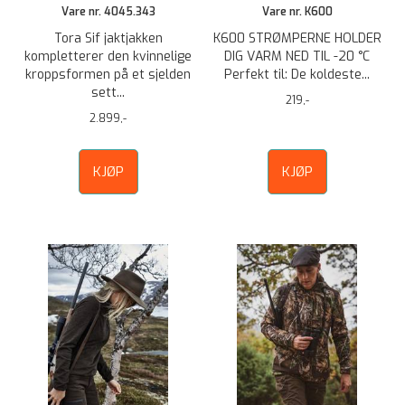
Vare nr. 4045.343
Vare nr. K600
Tora Sif jaktjakken
K600 STRØMPERNE HOLDER
kompletterer den kvinnelige
DIG VARM NED TIL -20 °C
kroppsformen på et sjelden
Perfekt til: De koldeste...
sett...
219,-
2.899,-
KJØP
KJØP