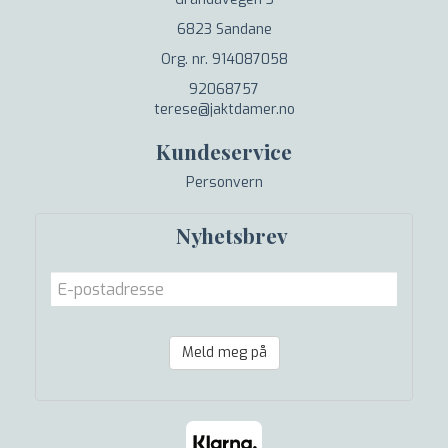
6823 Sandane
Org. nr. 914087058
92068757
terese@jaktdamer.no
Kundeservice
Personvern
Nyhetsbrev
Meld meg på