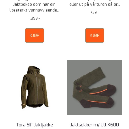
Jaktbokse som har ein
eller ut på vårturen så er...
litesterkt vannavvisende...
759,-
1.399,-
KJØP
KJØP
Tora SIF Jaktjakke
Jaktsokker m/ Ull K600