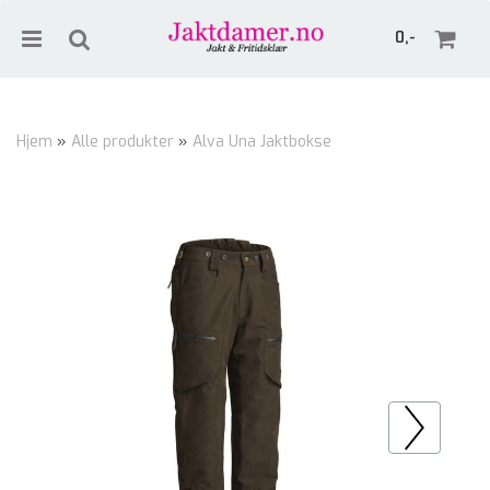
0,-
Hjem
»
Alle produkter
»
Alva Una Jaktbokse
Nullstill
Trykk ENTER for å søke
Prev