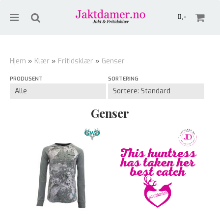
0,-
Hjem
»
Klær
»
Fritidsklær
»
Genser
PRODUSENT
SORTERING
Nullstill
Trykk ENTER for å søke
Genser