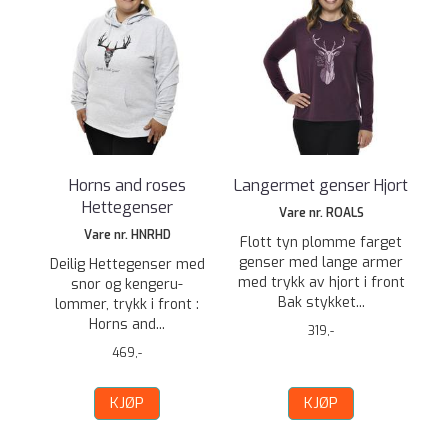
Horns and roses
Langermet genser Hjort
Hettegenser
Vare nr. ROALS
Vare nr. HNRHD
Flott tyn plomme farget
genser med lange armer
Deilig Hettegenser med
med trykk av hjort i front
snor og kengeru-
Bak stykket...
lommer, trykk i front :
Horns and...
319,-
469,-
KJØP
KJØP