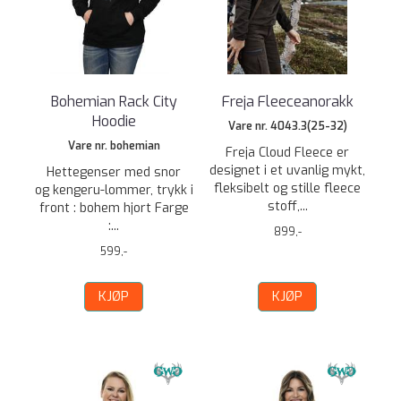
Bohemian Rack City
Freja Fleeceanorakk
Hoodie
Vare nr. 4043.3(25-32)
Vare nr. bohemian
Freja Cloud Fleece er
designet i et uvanlig mykt,
Hettegenser med snor
fleksibelt og stille fleece
og kengeru-lommer, trykk i
stoff,...
front : bohem hjort Farge
:...
899,-
599,-
KJØP
KJØP