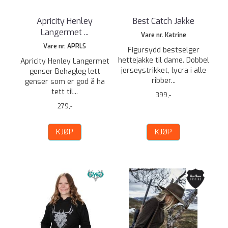
Apricity Henley
Best Catch Jakke
Langermet ...
Vare nr. Katrine
Vare nr. APRLS
Figursydd bestselger
hettejakke til dame. Dobbel
Apricity Henley Langermet
jerseystrikket, lycra i alle
genser Behagleg lett
ribber...
genser som er god å ha
tett til...
399,-
279,-
KJØP
KJØP