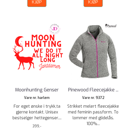
KJØP
KJØP
Moonhunting Genser
Pinewood Fleecejakke ...
Vare nr. harlem
Vare nr. 9372
For eget ønske i trykk,ta
Strikket melert fleecejakke
gjerne kontakt. Unisex
med feminin passform. To
bestselger hettegenser....
lommer med glidelås.
100%...
399,-