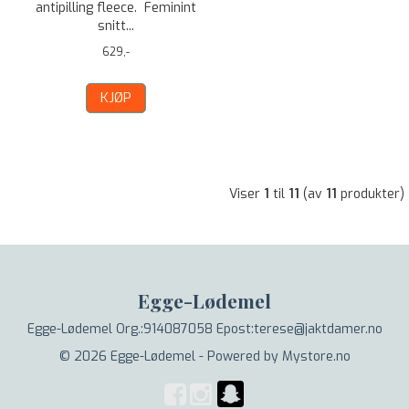
antipilling fleece. Feminint
snitt...
629,-
KJØP
Viser
1
til
11
(av
11
produkter)
Egge-Lødemel
Egge-Lødemel Org.:914087058 Epost:terese@jaktdamer.no
© 2026 Egge-Lødemel - Powered by
Mystore.no