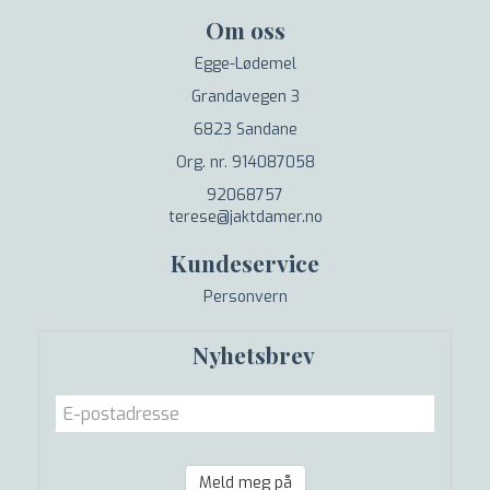
Om oss
Egge-Lødemel
Grandavegen 3
6823 Sandane
Org. nr. 914087058
92068757
terese@jaktdamer.no
Kundeservice
Personvern
Nyhetsbrev
Meld meg på