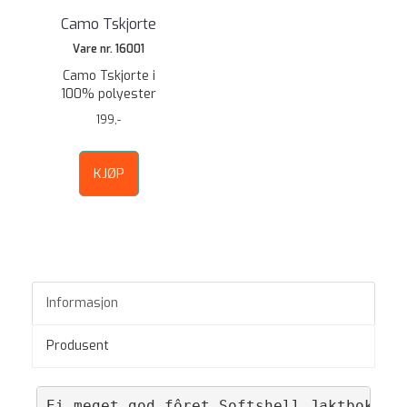
Camo Tskjorte
Vare nr. 16001
Camo Tskjorte i
100% polyester
199,-
KJØP
Informasjon
Produsent
Ei meget god fôret Softshell Jaktbokse s