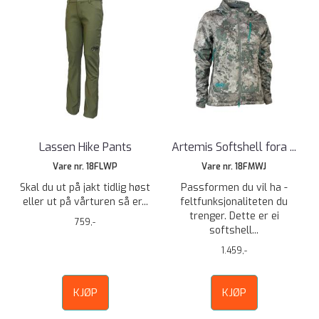
Lassen Hike Pants
Artemis Softshell fora ...
Vare nr. 18FLWP
Vare nr. 18FMWJ
Skal du ut på jakt tidlig høst
Passformen du vil ha -
eller ut på vårturen så er...
feltfunksjonaliteten du
trenger. Dette er ei
759,-
softshell...
1.459,-
KJØP
KJØP