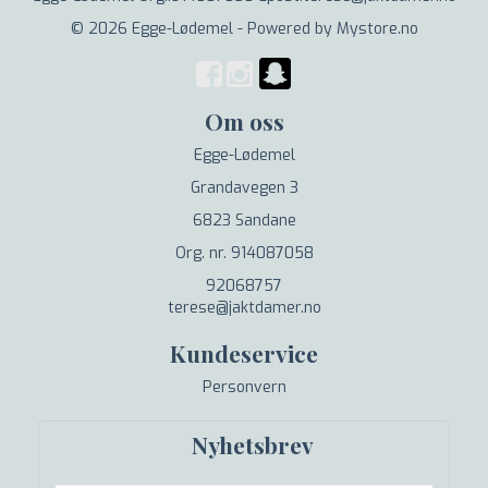
© 2026 Egge-Lødemel - Powered by
Mystore.no
Om oss
Egge-Lødemel
Grandavegen 3
6823 Sandane
Org. nr. 914087058
92068757
terese@jaktdamer.no
Kundeservice
Personvern
Nyhetsbrev