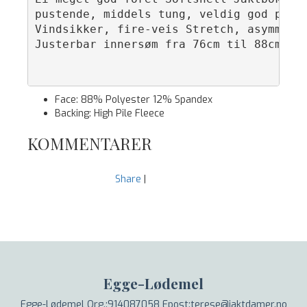
pustende, middels tung, veldig god passf
Vindsikker, fire-veis Stretch, asymmetri
Justerbar innersøm fra 76cm til 88cm.

Face: 88% Polyester 12% Spandex
Backing: High Pile Fleece
KOMMENTARER
Share
|
Egge-Lødemel
Egge-Lødemel Org.:914087058 Epost:terese@jaktdamer.no