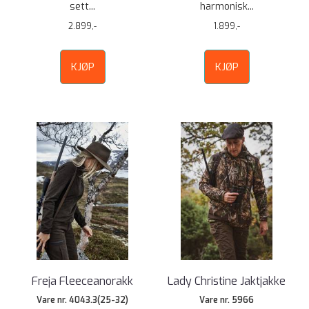
sett...
harmonisk...
2.899,-
1.899,-
KJØP
KJØP
Freja Fleeceanorakk
Lady Christine Jaktjakke
Vare nr. 4043.3(25-32)
Vare nr. 5966