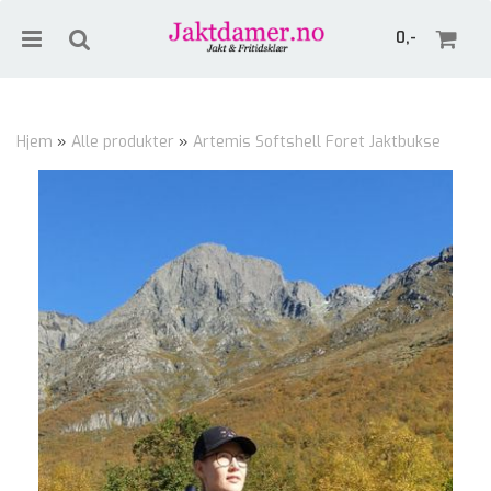
0,-
Hjem
»
Alle produkter
»
Artemis Softshell Foret Jaktbukse
Nullstill
Trykk ENTER for å søke