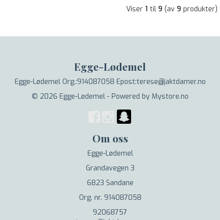
Viser
1
til
9
(av
9
produkter)
Egge-Lødemel
Egge-Lødemel Org.:914087058 Epost:terese@jaktdamer.no
© 2026 Egge-Lødemel - Powered by
Mystore.no
Om oss
Egge-Lødemel
Grandavegen 3
6823 Sandane
Org. nr. 914087058
92068757