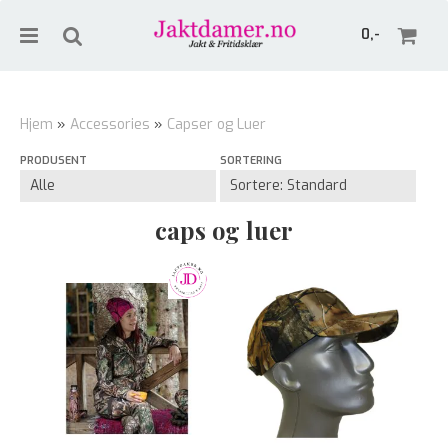
0,-
Hjem
»
Accessories
»
Capser og Luer
PRODUSENT
SORTERING
Nullstill
Trykk ENTER for å søke
caps og luer