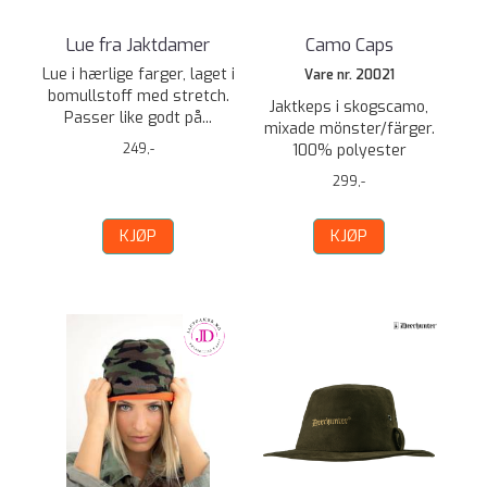
Lue fra Jaktdamer
Camo Caps
Lue i hærlige farger, laget i
Vare nr. 20021
bomullstoff med stretch.
Jaktkeps i skogscamo,
Passer like godt på...
mixade mönster/färger.
249,-
100% polyester
299,-
KJØP
KJØP