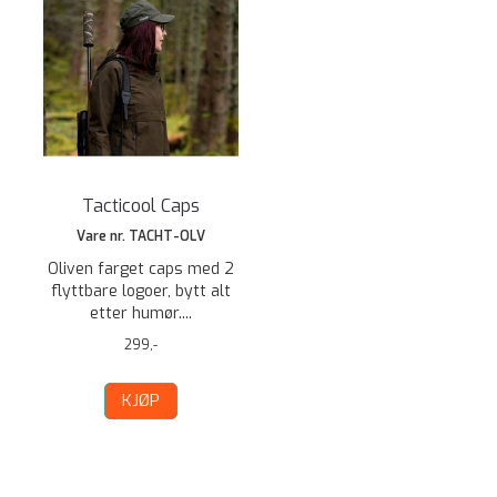
Tacticool Caps
Vare nr. TACHT-OLV
Oliven farget caps med 2
flyttbare logoer, bytt alt
etter humør....
299,-
KJØP