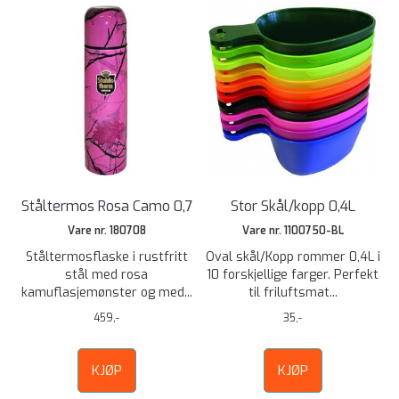
Ståltermos Rosa Camo 0,7
Stor Skål/kopp 0,4L
Vare nr. 180708
Vare nr. 1100750-BL
Ståltermosflaske i rustfritt
Oval skål/Kopp rommer 0,4L i
stål med rosa
10 forskjellige farger. Perfekt
kamuflasjemønster og med...
til friluftsmat...
459,-
35,-
KJØP
KJØP