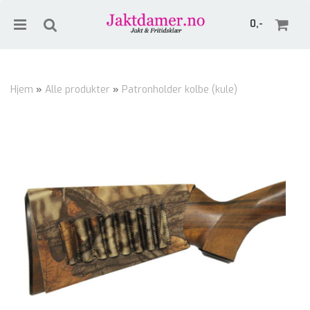
0,-
Hjem
»
Alle produkter
»
Patronholder kolbe (kule)
Nullstill
Trykk ENTER for å søke