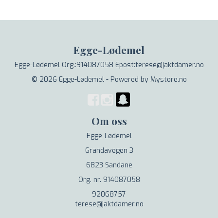
Egge-Lødemel
Egge-Lødemel Org.:914087058 Epost:terese@jaktdamer.no
© 2026 Egge-Lødemel - Powered by
Mystore.no
Om oss
Egge-Lødemel
Grandavegen 3
6823 Sandane
Org. nr. 914087058
92068757
terese@jaktdamer.no